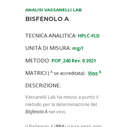
ANALISI VASSANELLI LAB
BISFENOLO A
TECNICA ANALITICA:
HPLC-FLD
UNITÀ DI MISURA:
mg/l
METODO:
POP_240 Rev. 0 2021
MATRICI
A
A
(
se accreditata) :
Vino
DESCRIZIONE:
Vassanelli Lab ha messo a punto il
metodo per la determinazione del
Bisfenolo A
nel vino.
Il Bisfenolo A (
BPA
) nasce negli anni